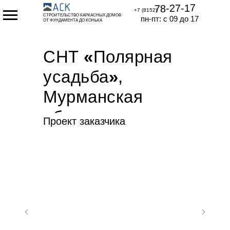
78-27-17
+7 (8152)
СТРОИТЕЛЬСТВО КАРКАСНЫХ ДОМОВ
пн-пт: с 09 до 17
ОТ ФУНДАМЕНТА ДО КОНЬКА
СНТ
«
Полярная
усадьба
»
,
Мурманская
область
Проект заказчика