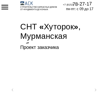
78-27-17
+7 (8152)
СТРОИТЕЛЬСТВО КАРКАСНЫХ ДОМОВ
пн-пт: с 09 до 17
ОТ ФУНДАМЕНТА ДО КОНЬКА
СНТ
«
Хуторок
»
,
Мурманская
область
Проект заказчика